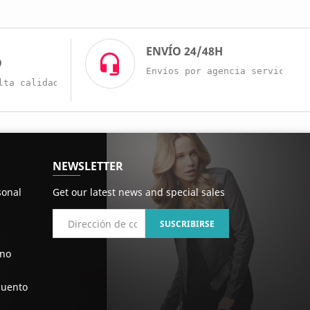
O
ENVÍO 24/48H
O
Envíos por agencia servicio r
lta calidad a buenos precios.
NEWSLETTER
sonal
Get our latest news and special sales
ono
cuento