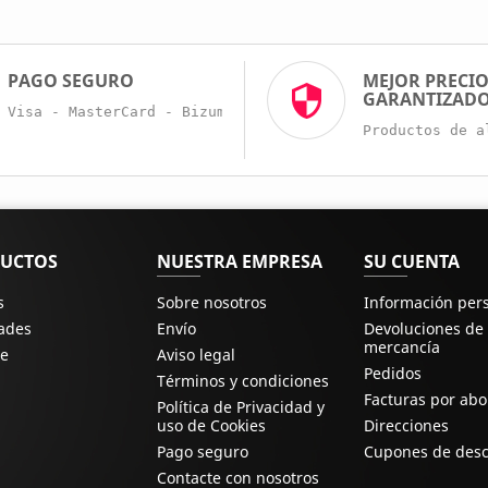
PAGO SEGURO
MEJOR PRECI
GARANTIZAD
Visa - MasterCard - Bizum - Trans. Bancaria
Productos de a
UCTOS
NUESTRA EMPRESA
SU CUENTA
s
Sobre nosotros
Información per
ades
Envío
Devoluciones de
mercancía
e
Aviso legal
Pedidos
Términos y condiciones
Facturas por ab
Política de Privacidad y
uso de Cookies
Direcciones
Pago seguro
Cupones de des
Contacte con nosotros