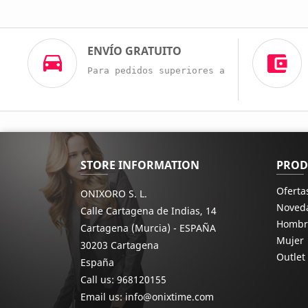
ENVÍO GRATUITO
Para pedidos superiores a 60€
STORE INFORMATION
PROD
Oferta
ONIXORO S. L.
Noved
Calle Cartagena de Indias, 14
Hombr
Cartagena (Murcia) - ESPAÑA
Mujer
30203 Cartagena
Outlet
España
Call us:
968120155
Email us:
info@onixtime.com