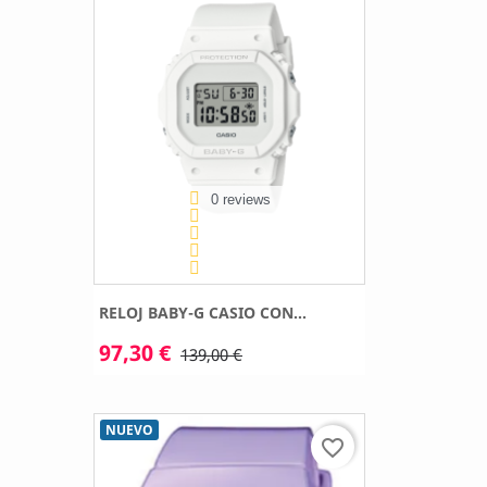
0 reviews
RELOJ BABY-G CASIO CON...
97,30 €
139,00 €
NUEVO
favorite_border