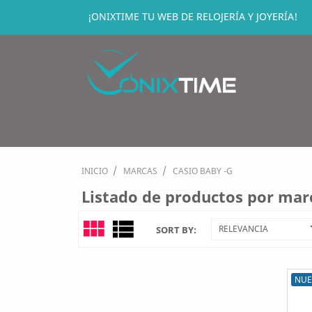
¡ONIXTIME TU WEB DE RELOJERÍA Y JOYERÍA!
INICIO
MARCAS
CASIO BABY -G
Listado de productos por mar
view_module
view_list
RELEVANCIA
SORT BY:
NUE