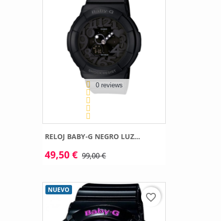
0 reviews
RELOJ BABY-G NEGRO LUZ...
49,50 €
99,00 €
NUEVO
favorite_border