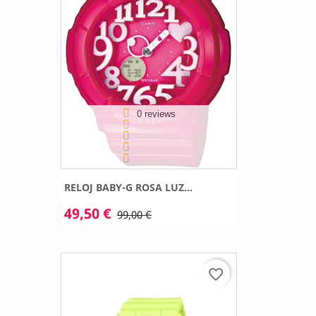
0 reviews
RELOJ BABY-G ROSA LUZ...
49,50 €
99,00 €
favorite_border