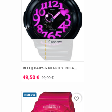
0 reviews
RELOJ BABY-G NEGRO Y ROSA...
49,50 €
99,00 €
NUEVO
favorite_border