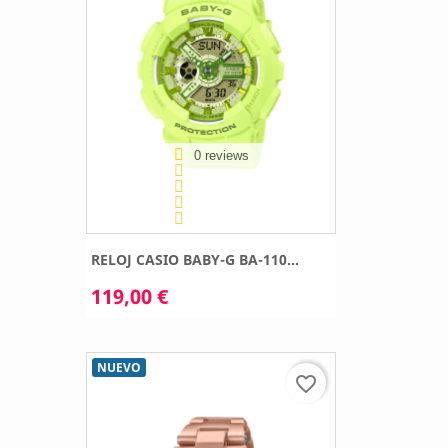
0 reviews
RELOJ CASIO BABY-G BA-110...
119,00 €
NUEVO
favorite_border