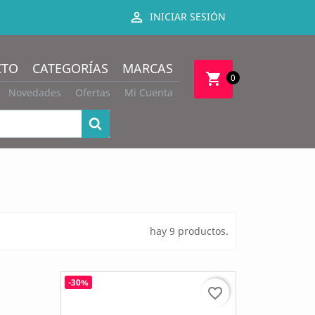

INICIAR SESIÓN
CTO
CATEGORÍAS
MARCAS
shopping_cart
0
Novedades
Ofertas
Mi Cuenta
hay 9 productos.
-30%
favorite_border