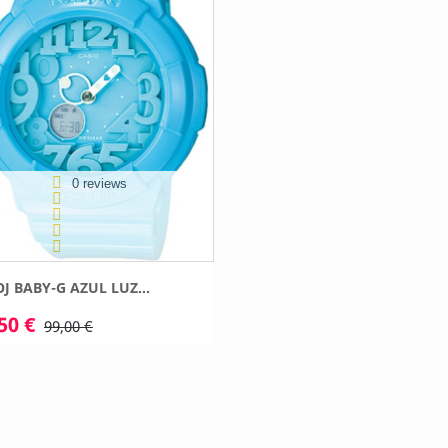
0 reviews
J BABY-G AZUL LUZ...
50 €
99,00 €