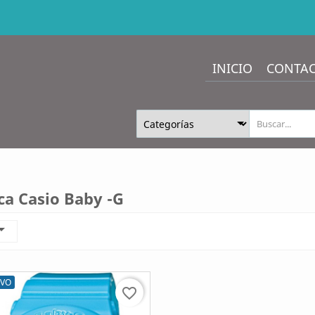
INICIO
CONTA
ca Casio Baby -G

VO
favorite_border