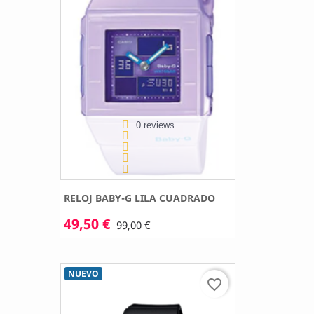
0 reviews
RELOJ BABY-G LILA CUADRADO
49,50 €
99,00 €
NUEVO
favorite_border