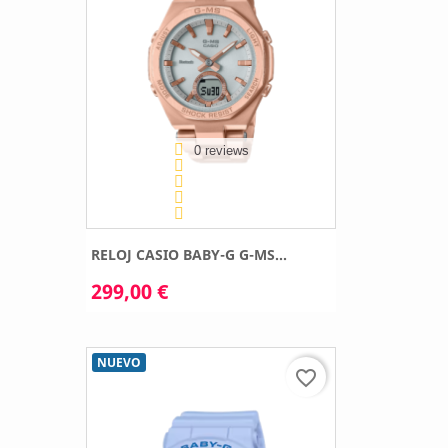
0 reviews
RELOJ CASIO BABY-G G-MS...
299,00 €
NUEVO
favorite_border