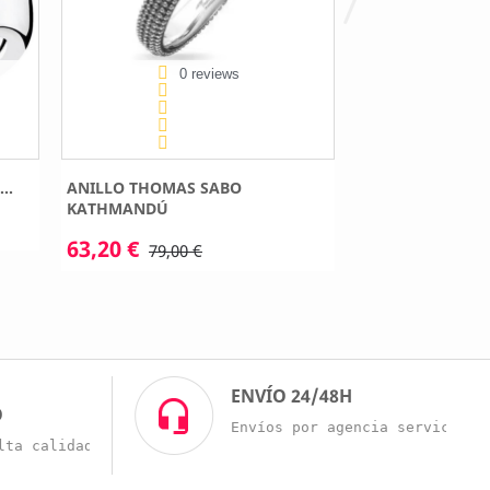
0 reviews
0 
..
ANILLO THOMAS SABO
ANILLO THOMAS 
KATHMANDÚ
78,40 €
98,00 
63,20 €
79,00 €
O
ENVÍO 24/48H
O
Envíos por agencia servicio r
lta calidad a buenos precios.