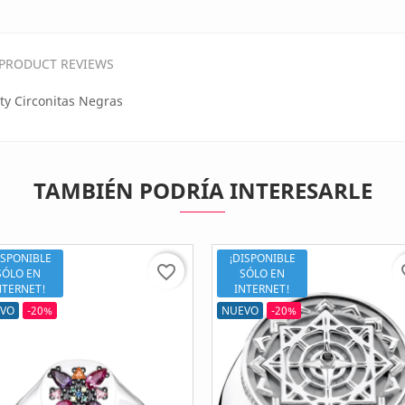
PRODUCT REVIEWS
ty Circonitas Negras
TAMBIÉN PODRÍA INTERESARLE
ISPONIBLE
¡DISPONIBLE
favorite_border
fav
SÓLO EN
SÓLO EN
NTERNET!
INTERNET!
VO
-20%
NUEVO
-20%