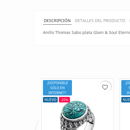
DESCRIPCIÓN
DETALLES DEL PRODUCTO
Anillo Thomas Sabo plata Glam & Soul Eterni
¡DISPONIBLE
¡D
favorite_border
favorite_border
SÓLO EN
INTERNET!
I
NUEVO
-20%
NUE