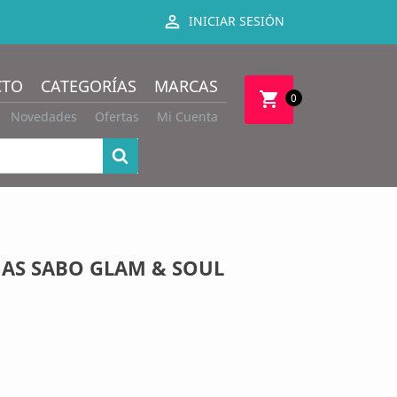

INICIAR SESIÓN
CTO
CATEGORÍAS
MARCAS
shopping_cart
0
Novedades
Ofertas
Mi Cuenta
AS SABO GLAM & SOUL