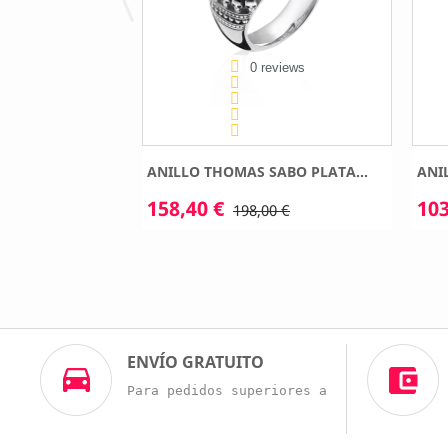
eviews
0 reviews
ABO PLATA...
ANILLO THOMAS SABO PLATA...
ANI
158,40 €
103
0 €
198,00 €
ENVÍO GRATUITO
Para pedidos superiores a 60€