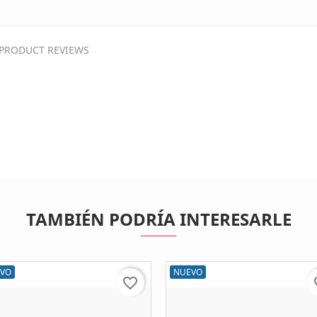
PRODUCT REVIEWS
TAMBIÉN PODRÍA INTERESARLE
VO
NUEVO
favorite_border
fav