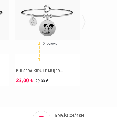
0 reviews
0 
.
PULSERA KIDULT MUJER...
PULSERA KIDULT
23,00 €
23,00 €
29,00 €
29,00 
O
ENVÍO 24/48H