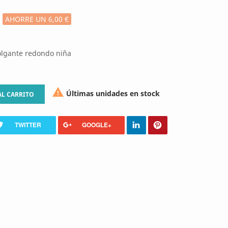
AHORRE UN 6,00 €
olgante redondo niña

Últimas unidades en stock
AL CARRITO
TWITTER
GOOGLE+