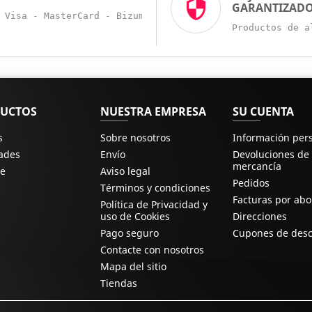
GARANTIZAD
Visa - MasterCard - Bizum - Trans. Bancaria
Productos de a
UCTOS
NUESTRA EMPRESA
SU CUENTA
s
Sobre nosotros
Información per
ades
Envío
Devoluciones de
mercancía
e
Aviso legal
Pedidos
Términos y condiciones
Facturas por ab
Política de Privacidad y
uso de Cookies
Direcciones
Pago seguro
Cupones de des
Contacte con nosotros
Mapa del sitio
Tiendas