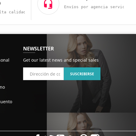
O
Envíos por agencia servicio r
lta calidad a buenos precios.
NEWSLETTER
sonal
Get our latest news and special sales
ono
cuento