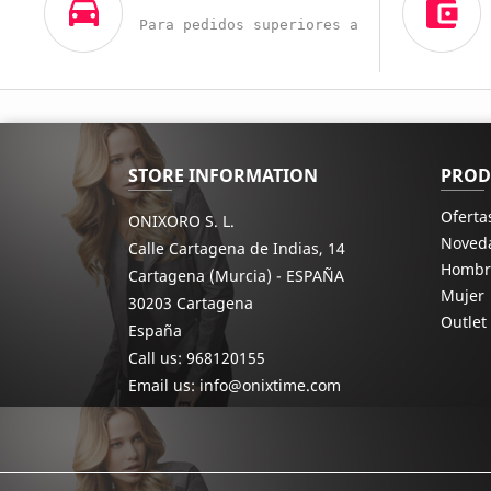
Para pedidos superiores a 60€
STORE INFORMATION
PROD
Oferta
ONIXORO S. L.
Noved
Calle Cartagena de Indias, 14
Hombr
Cartagena (Murcia) - ESPAÑA
Mujer
30203 Cartagena
Outlet
España
Call us:
968120155
Email us:
info@onixtime.com