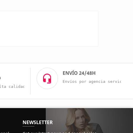
O
ENVÍO 24/48H
O
Envíos por agencia servicio r
lta calidad a buenos precios.
NEWSLETTER