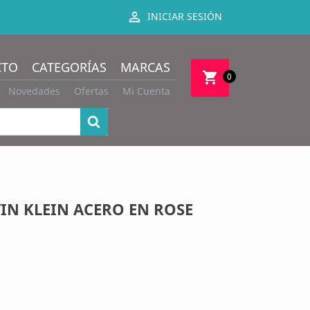

INICIAR SESIÓN
CTO
CATEGORÍAS
MARCAS
shopping_cart
0
Novedades
Ofertas
Mi Cuenta
IN KLEIN ACERO EN ROSE