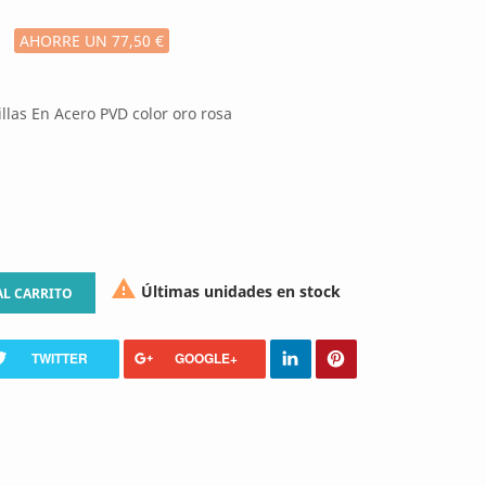
AHORRE UN 77,50 €
illas En Acero PVD color oro rosa

Últimas unidades en stock
AL CARRITO
TWITTER
GOOGLE+