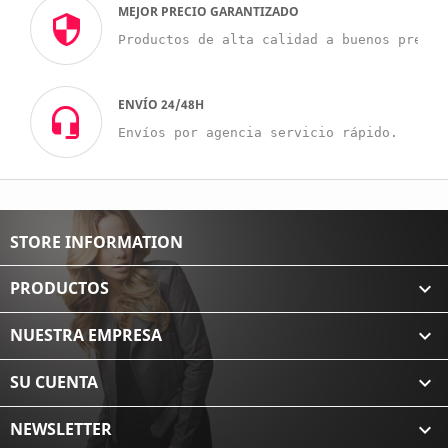
MEJOR PRECIO GARANTIZADO
Productos de alta calidad a buenos precio
ENVÍO 24/48H
Envíos por agencia servicio rápido.
STORE INFORMATION
PRODUCTOS

NUESTRA EMPRESA

SU CUENTA

NEWSLETTER
