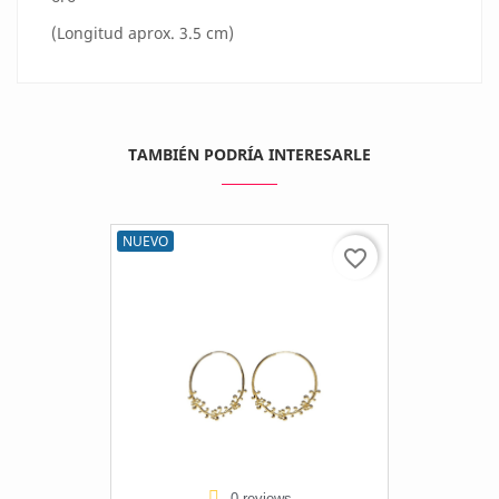
(Longitud aprox. 3.5 cm)
TAMBIÉN PODRÍA INTERESARLE
NUEVO
favorite_border
0 reviews