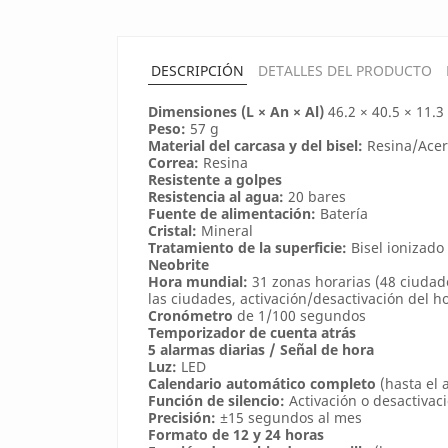
DESCRIPCIÓN
DETALLES DEL PRODUCTO
Dimensiones (L × An × Al)
46.2 × 40.5 × 11.
Peso:
57 g
Material del carcasa y del bisel:
Resina/Acer
Correa:
Resina
Resistente a golpes
Resistencia al agua:
20 bares
Fuente de alimentación:
Batería
Cristal:
Mineral
Tratamiento de la superficie:
Bisel ionizado 
Neobrite
Hora mundial:
31 zonas horarias (48 ciudade
las ciudades, activación/desactivación del 
Cronómetro
de 1/100 segundos
Temporizador de cuenta atrás
5 alarmas diarias / Señal de hora
Luz:
LED
Calendario automático completo
(hasta el 
Función de silencio:
Activación o desactivac
Precisión:
±15 segundos al mes
Formato de 12 y 24 horas