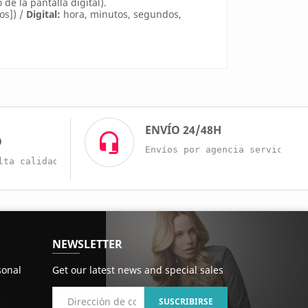
e la pantalla digital).
os]) /
Digital:
hora, minutos, segundos,
O
ENVÍO 24/48H
O
Envíos por agencia servicio r
lta calidad a buenos precios.
NEWSLETTER
sonal
Get our latest news and special sales