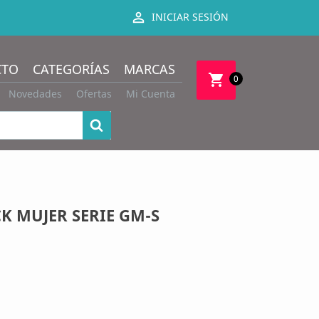

INICIAR SESIÓN
CTO
CATEGORÍAS
MARCAS
shopping_cart
0
Novedades
Ofertas
Mi Cuenta
K MUJER SERIE GM-S