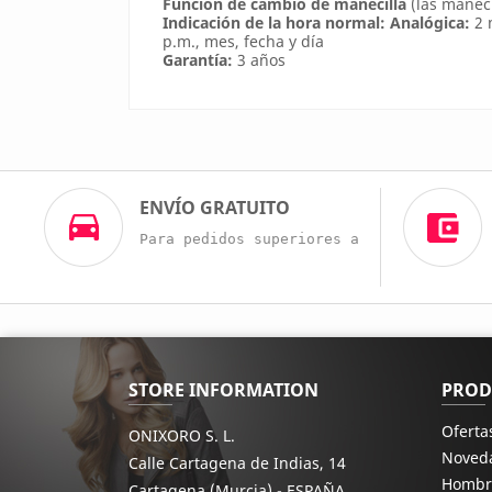
Función de cambio de manecilla
(las maneci
Indicación de la hora normal:
Analógica:
2 
p.m., mes, fecha y día
Garantía:
3 años
ENVÍO GRATUITO
Para pedidos superiores a 60€
STORE INFORMATION
PROD
Oferta
ONIXORO S. L.
Noved
Calle Cartagena de Indias, 14
Hombr
Cartagena (Murcia) - ESPAÑA