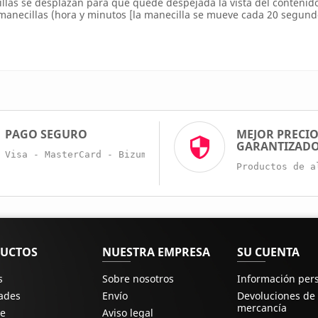
llas se desplazan para que quede despejada la vista del contenido d
manecillas (hora y minutos [la manecilla se mueve cada 20 segund
PAGO SEGURO
MEJOR PRECI
GARANTIZAD
Visa - MasterCard - Bizum - Trans. Bancaria
Productos de a
UCTOS
NUESTRA EMPRESA
SU CUENTA
s
Sobre nosotros
Información per
ades
Envío
Devoluciones de
mercancía
e
Aviso legal