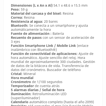
Dimensiones (L x An x Al)
54.1 x 48.6 x 15.5 mm
Peso:
59 g
Material del carcasa y del bisel:
Resina
Correa:
Resina
Resistencia al agua:
20 bares
Bluetooth:
Se conecta a un smartphone y ajusta
automáticamente la hora
Fuente de alimentación :
Batería
Recuento de pasos
con un sensor de aceleración de
3 ejes
Función Smartphone Link / Mobile Link
(enlace
inalámbrico con Bluetooth®)
Función de conectividad de aplicaciones:
Ajuste de
hora automático. Ajuste sencillo del reloj. Hora
mundial de aproximadamente 300 ciudades. Gestión
de datos de la bitácora de vida. Transferencia de
datos del cronómetro. Buscador de teléfono
Cristal:
Mineral
Hora mundial
Cronómetro
de 1/100 segundos
Temporizador
de cuenta atrás
5 alarmas diarias / Señal de hora
Iluminación:
Retroiluminación LED
(superiluminador)
Calendario
automático completo (hasta el año 2099)
Precisión:
±15 segundos al mes (sin función Mobile