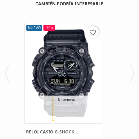
TAMBIÉN PODRÍA INTERESARLE
NUEVO
-30%
favorite_border
0 reviews
RELOJ CASIO G-SHOCK...