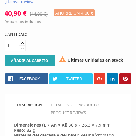
Leave review
40,90 €
AHORRE UN 4,00 €
(44,90 €)
Impuestos incluidos
CANTIDAD:

Últimas unidades en stock
AÑADIR AL CARRITO
FACEBOOK
TWITTER
DESCRIPCIÓN
DETALLES DEL PRODUCTO
PRODUCT REVIEWS
Dimensiones (L × An × Al)
30.8 × 26.3 × 7.9 mm
Peso:
32 g
Material del carcasa y del bisel:
Resina/cromado