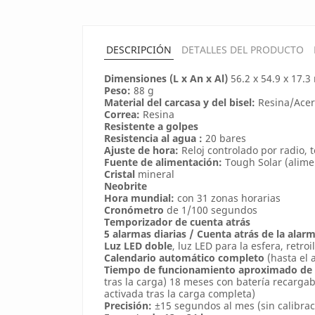
DESCRIPCIÓN
DETALLES DEL PRODUCTO
Dimensiones (L x An x Al)
56.2 x 54.9 x 17.
Peso:
88 g
Material del carcasa y del bisel:
Resina/Acer
Correa:
Resina
Resistente a golpes
Resistencia al agua :
20 bares
Ajuste de hora:
Reloj controlado por radio, 
Fuente de alimentación:
Tough Solar (alime
Cristal
mineral
Neobrite
Hora mundial:
con 31 zonas horarias
Cronómetro
de 1/100 segundos
Temporizador de cuenta atrás
5 alarmas diarias / Cuenta atrás de la alar
Luz LED doble
, luz LED para la esfera, retro
Calendario automático completo
(hasta el 
Tiempo de funcionamiento aproximado de l
tras la carga) 18 meses con batería recarga
activada tras la carga completa)
Precisión:
±15 segundos al mes (sin calibrac