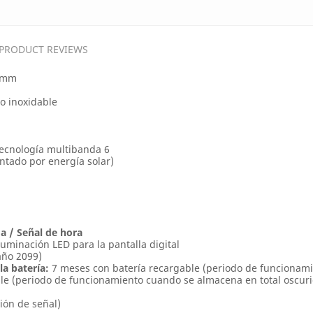
PRODUCT REVIEWS
3 mm
o inoxidable
tecnología multibanda 6
ntado por energía solar)
ma / Señal de hora
iluminación LED para la pantalla digital
año 2099)
a batería:
7 meses con batería recargable (periodo de funcionamie
ble (periodo de funcionamiento cuando se almacena en total oscur
ión de señal)