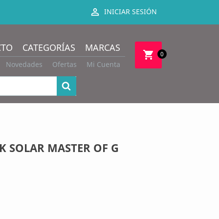

INICIAR SESIÓN
CTO
CATEGORÍAS
MARCAS
shopping_cart
0
Novedades
Ofertas
Mi Cuenta
K SOLAR MASTER OF G