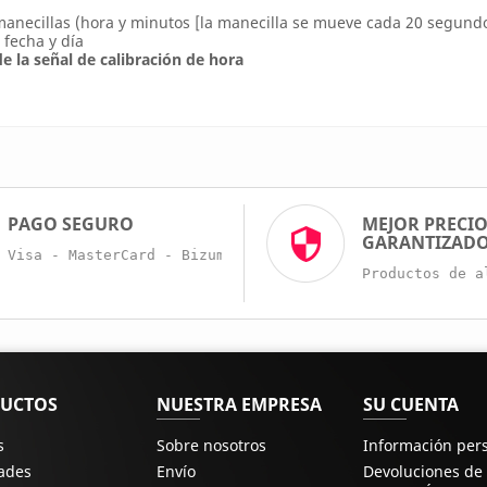
manecillas (hora y minutos [la manecilla se mueve cada 20 segund
 fecha y día
e la señal de calibración de hora
PAGO SEGURO
MEJOR PRECI
GARANTIZAD
Visa - MasterCard - Bizum - Trans. Bancaria
Productos de a
UCTOS
NUESTRA EMPRESA
SU CUENTA
s
Sobre nosotros
Información per
ades
Envío
Devoluciones de