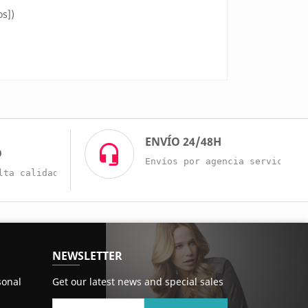
os])
O
ENVÍO 24/48H
O
Envíos por agencia servicio r
lta calidad a buenos precios.
NEWSLETTER
sonal
Get our latest news and special sales