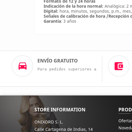
Formato de 12 y 24 horas
Indicación de la hora normal:
Analógica: 2 
Digital:
hora, minutos, segundos, p.m., mes,
Señales de calibración de hora /Recepción d
Garantía
: 3 años
ENVÍO GRATUITO
Para pedidos superiores a 60€
STORE INFORMATION
PROD
Oferta
ONIXORO S. L.
Noved
Calle Cartagena de Indias, 14