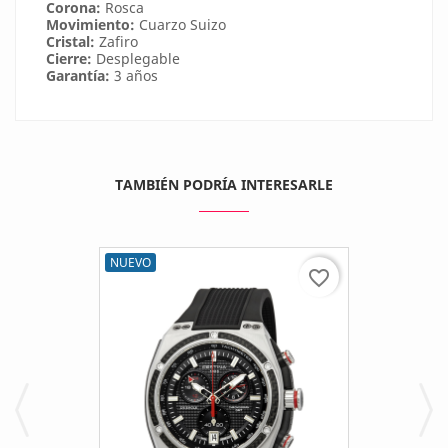
Corona:
Rosca
Movimiento:
Cuarzo Suizo
Cristal:
Zafiro
Cierre:
Desplegable
Garantía:
3 años
TAMBIÉN PODRÍA INTERESARLE
NUEVO
favorite_border