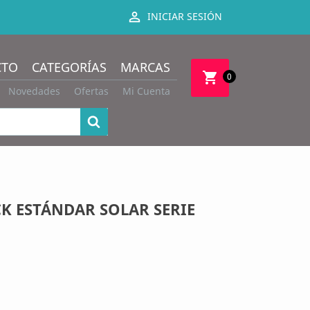

INICIAR SESIÓN
CTO
CATEGORÍAS
MARCAS
shopping_cart
0
Novedades
Ofertas
Mi Cuenta
K ESTÁNDAR SOLAR SERIE