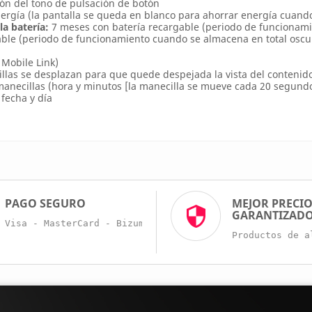
ión del tono de pulsación de botón
rgía (la pantalla se queda en blanco para ahorrar energía cuando 
a batería:
7 meses con batería recargable (periodo de funcionamie
gable (periodo de funcionamiento cuando se almacena en total oscu
Mobile Link)
llas se desplazan para que quede despejada la vista del contenido d
anecillas (hora y minutos [la manecilla se mueve cada 20 segundos]
 fecha y día
PAGO SEGURO
MEJOR PRECI
GARANTIZAD
Visa - MasterCard - Bizum - Trans. Bancaria
Productos de a