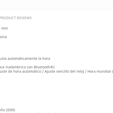
PRODUCT REVIEWS
.9 mm
sina
usta automáticamente la hora
ace inalámbrico con Bluetooth®)
uste de hora automático / Ajuste sencillo del reloj / Hora mundia
año 2099)