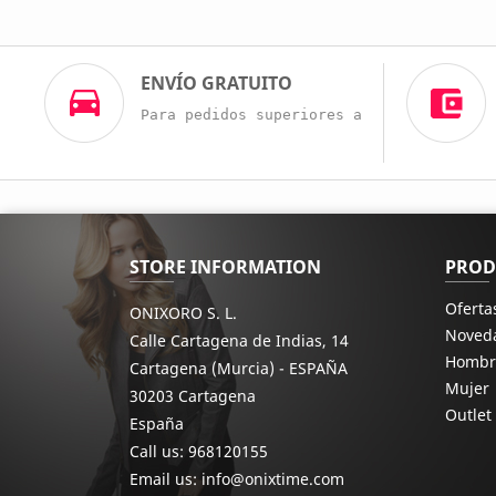
ENVÍO GRATUITO
Para pedidos superiores a 60€
STORE INFORMATION
PROD
Oferta
ONIXORO S. L.
Noved
Calle Cartagena de Indias, 14
Hombr
Cartagena (Murcia) - ESPAÑA
Mujer
30203 Cartagena
Outlet
España
Call us:
968120155
Email us:
info@onixtime.com