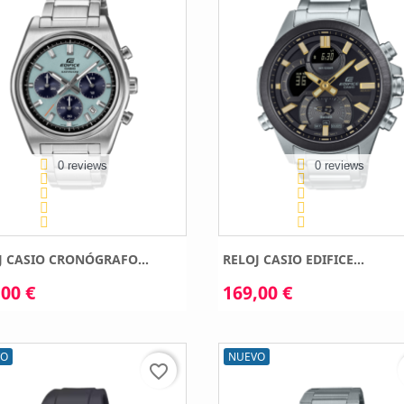
0 reviews
0 reviews
J CASIO CRONÓGRAFO...
RELOJ CASIO EDIFICE...
00 €
169,00 €
VO
NUEVO
favorite_border