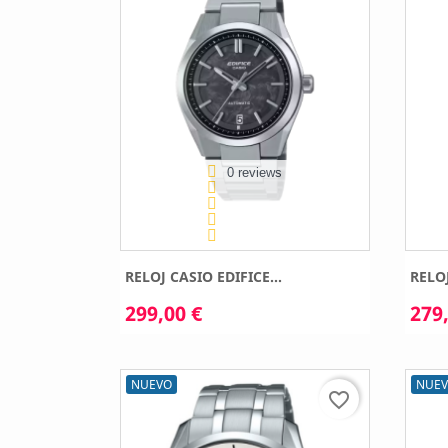
0 reviews
RELOJ CASIO EDIFICE...
RELOJ
299,00 €
279,
NUEVO
NUE
favorite_border