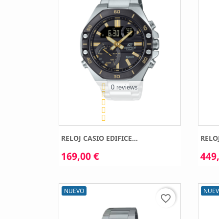
0 reviews
RELOJ CASIO EDIFICE...
RELOJ
169,00 €
449,
NUEVO
NUE
favorite_border