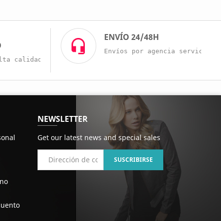
O
ENVÍO 24/48H
O
Envíos por agencia servicio r
lta calidad a buenos precios.
NEWSLETTER
sonal
Get our latest news and special sales
ono
cuento