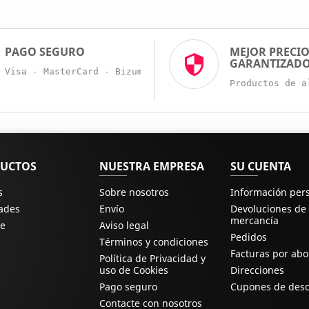
PAGO SEGURO
MEJOR PRECI
GARANTIZAD
Visa - MasterCard - Bizum - Trans. Bancaria
Productos de a
UCTOS
NUESTRA EMPRESA
SU CUENTA
s
Sobre nosotros
Información per
ades
Envío
Devoluciones de
mercancía
e
Aviso legal
Pedidos
Términos y condiciones
Facturas por ab
Política de Privacidad y
uso de Cookies
Direcciones
Pago seguro
Cupones de des
Contacte con nosotros