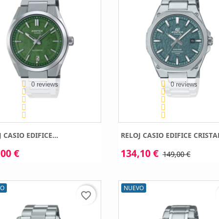
0 reviews
0 reviews
 CASIO EDIFICE...
RELOJ CASIO EDIFICE CRISTAL
00 €
134,10 €
149,00 €
VO
NUEVO
favorite_border