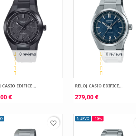
0 reviews
0 reviews
 CASIO EDIFICE...
RELOJ CASIO EDIFICE...
00 €
279,00 €
VO
NUEVO
-10%
favorite_border