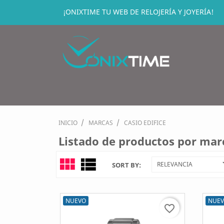
¡ONIXTIME TU WEB DE RELOJERÍA Y JOYERÍA!
INICIO
MARCAS
CASIO EDIFICE
Listado de productos por mar
view_module
view_list
RELEVANCIA
SORT BY:
NUEVO
NUE
favorite_border