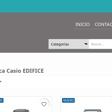
INICIO
CONTA
ca Casio EDIFICE

VO
NUEVO
favorite_border