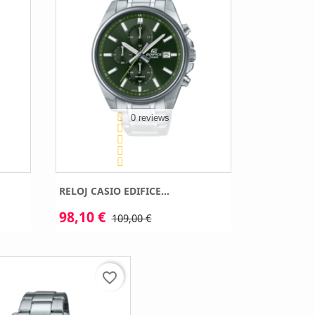
0 reviews
RELOJ CASIO EDIFICE...
98,10 €
109,00 €
favorite_border