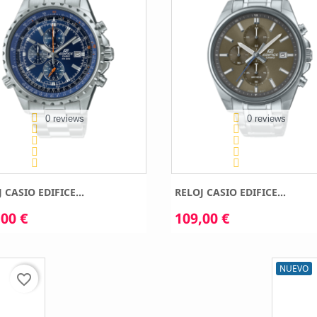
0 reviews
0 reviews
 CASIO EDIFICE...
RELOJ CASIO EDIFICE...
00 €
109,00 €
NUEVO
favorite_border