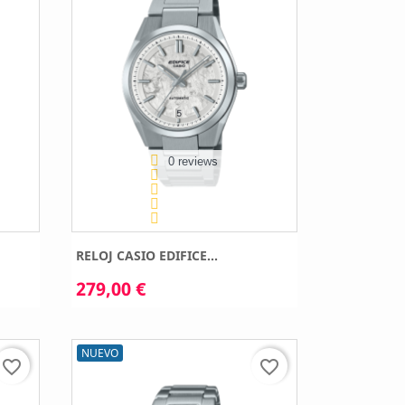
0 reviews
RELOJ CASIO EDIFICE...
279,00 €
NUEVO
favorite_border
favorite_border