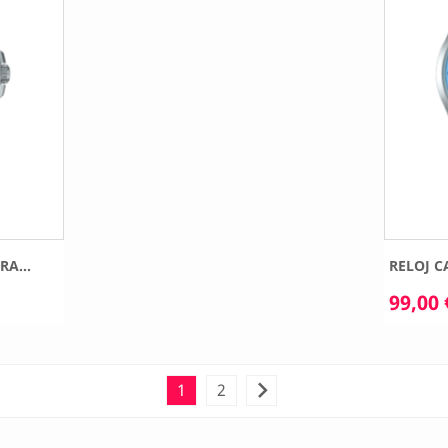
RA...
RELOJ CA
99,00 

1
2