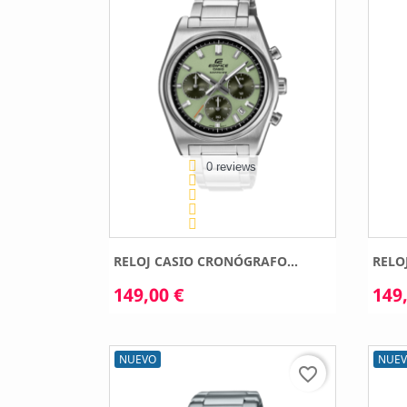
0 reviews
RELOJ CASIO CRONÓGRAFO...
RELO
149,00 €
149,
NUEVO
NUE
favorite_border