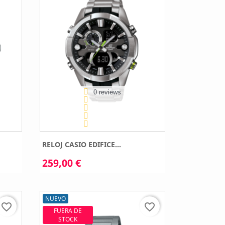
0 reviews
RELOJ CASIO EDIFICE...
259,00 €
NUEVO
favorite_border
favorite_border
FUERA DE
STOCK