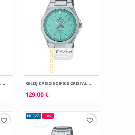
0 reviews
...
RELOJ CASIO EDIFICE CRISTAL...
129,00 €
NUEVO
-10%
favorite_border
favorite_border