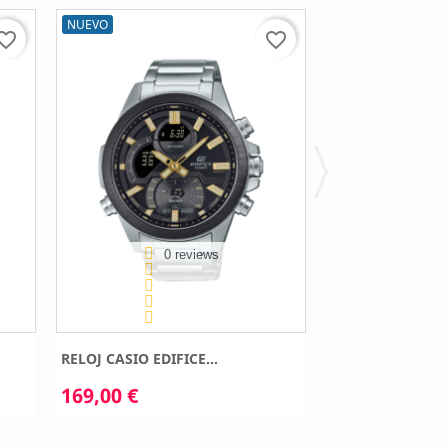
NUEVO
NUEVO
orite_border
favorite_border
0 reviews
0 
RELOJ CASIO EDIFICE...
RELOJ CASIO EDI
169,00 €
199,00 €