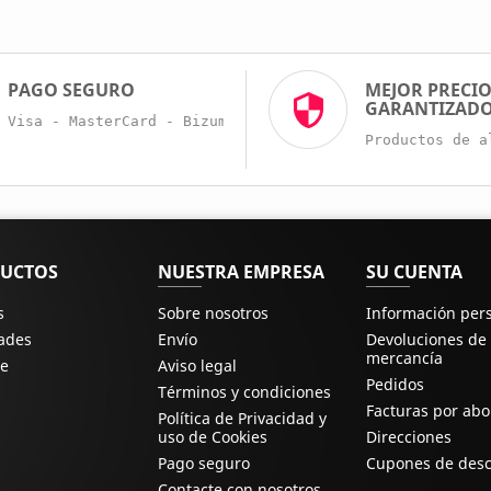
PAGO SEGURO
MEJOR PRECI
GARANTIZAD
Visa - MasterCard - Bizum - Trans. Bancaria
Productos de a
UCTOS
NUESTRA EMPRESA
SU CUENTA
s
Sobre nosotros
Información per
ades
Envío
Devoluciones de
mercancía
e
Aviso legal
Pedidos
Términos y condiciones
Facturas por ab
Política de Privacidad y
uso de Cookies
Direcciones
Pago seguro
Cupones de des
Contacte con nosotros