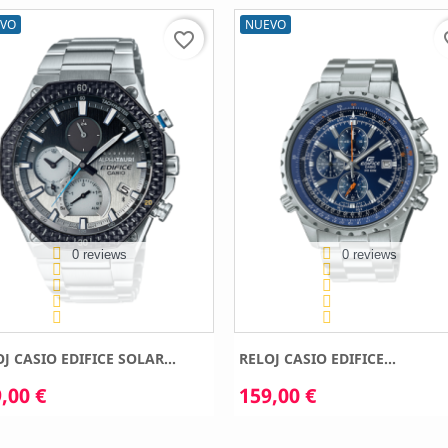
VO
NUEVO
favorite_border
fav
0 reviews
0 reviews
J CASIO EDIFICE SOLAR...
RELOJ CASIO EDIFICE...
,00 €
159,00 €