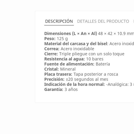
DESCRIPCIÓN
DETALLES DEL PRODUCTO
Dimensiones (L × An × Al)
48 × 42 × 10.9 m
Peso:
125 g
Material del carcasa y del bisel
: Acero inoxi
Correa:
Acero inoxidable
Cierre:
Triple pliegue con un solo toque
Resistencia al agua:
10 bares
Fuente de alimentación:
Batería
Cristal:
Mineral
Placa trasera:
Tapa posterior a rosca
Precisión:
±20 segundos al mes
Indicación de la hora normal:
-Analógica: 3 
Garantía:
3 años