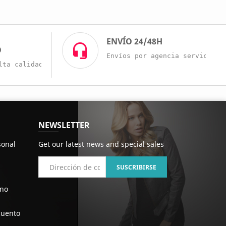
O
ENVÍO 24/48H
O
Envíos por agencia servicio r
lta calidad a buenos precios.
NEWSLETTER
sonal
Get our latest news and special sales
ono
cuento