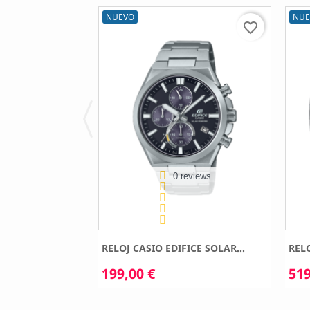
NUEVO
NUE
favorite_border
favorite_border
eviews
0 reviews
ICE SOLAR...
RELOJ CASIO EDIFICE SOLAR...
RELO
199,00 €
519