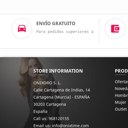
ENVÍO GRATUITO
Para pedidos superiores a 60€
STORE INFORMATION
PROD
Oferta
ONIXORO S. L.
Noved
Calle Cartagena de Indias, 14
Hombr
Cartagena (Murcia) - ESPAÑA
Mujer
30203 Cartagena
Outlet
España
Call us:
968120155
Email us:
info@onixtime.com