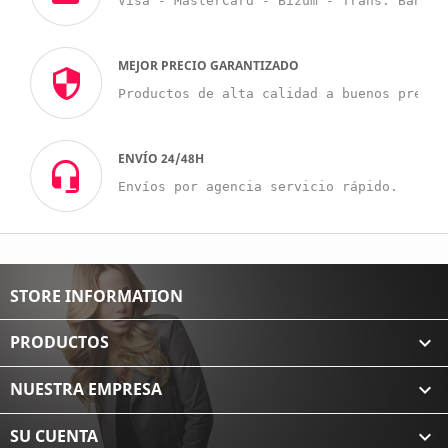
Visa - MasterCard - Bizum - Trans. Bancar
MEJOR PRECIO GARANTIZADO
Productos de alta calidad a buenos precio
ENVÍO 24/48H
Envíos por agencia servicio rápido.
STORE INFORMATION
PRODUCTOS

NUESTRA EMPRESA

SU CUENTA
