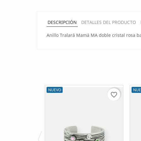
DESCRIPCIÓN
DETALLES DEL PRODUCTO
Anillo Tralará Mamá MA doble cristal rosa b
NUEVO
NUE
favorite_border
favorite_border