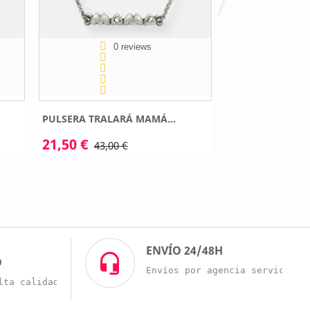
0 reviews
0 
PULSERA TRALARÁ MAMÁ...
PULSERA TRALA
21,50 €
19,00 €
43,00 €
38,00 
O
ENVÍO 24/48H
O
Envíos por agencia servicio r
lta calidad a buenos precios.