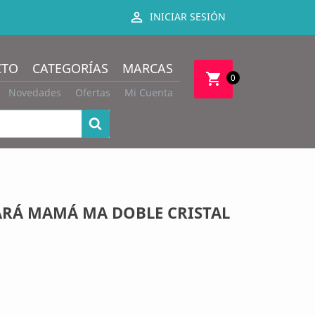

INICIAR SESIÓN
CTO
CATEGORÍAS
MARCAS
shopping_cart
0
Novedades
Ofertas
Mi Cuenta
ARÁ MAMÁ MA DOBLE CRISTAL