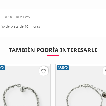
PRODUCT REVIEWS
año de plata de 10 micras
TAMBIÉN PODRÍA INTERESARLE
VO
NUEVO
favorite_border
fav