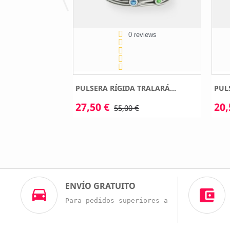
eviews
0 reviews
RALARÁ MAMÁ
PULSERA RÍGIDA TRALARÁ...
PUL
27,50 €
20,
55,00 €
€
ENVÍO GRATUITO
Para pedidos superiores a 60€