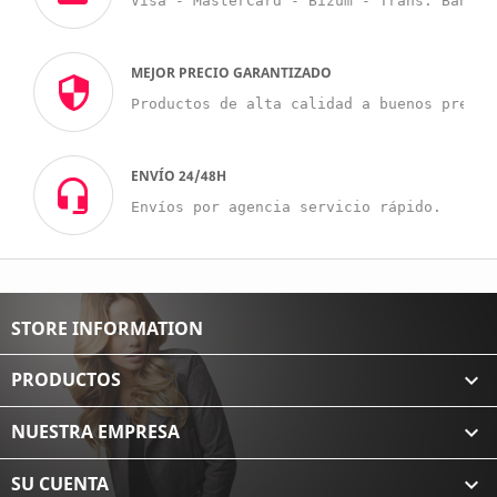
Visa - MasterCard - Bizum - Trans. Bancar
MEJOR PRECIO GARANTIZADO
Productos de alta calidad a buenos precio
ENVÍO 24/48H
Envíos por agencia servicio rápido.
STORE INFORMATION
PRODUCTOS

NUESTRA EMPRESA

SU CUENTA
