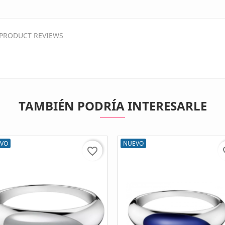
PRODUCT REVIEWS
TAMBIÉN PODRÍA INTERESARLE
VO
NUEVO
favorite_border
fav