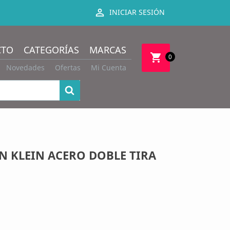

INICIAR SESIÓN
CTO
CATEGORÍAS
MARCAS
shopping_cart
0
Novedades
Ofertas
Mi Cuenta
N KLEIN ACERO DOBLE TIRA