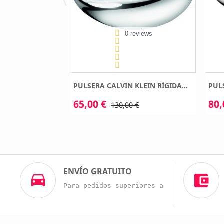
eviews
0 reviews
KLEIN ACERO...
PULSERA CALVIN KLEIN RÍGIDA...
PULS
65,00 €
80,
 €
130,00 €
ENVÍO GRATUITO
Para pedidos superiores a 60€