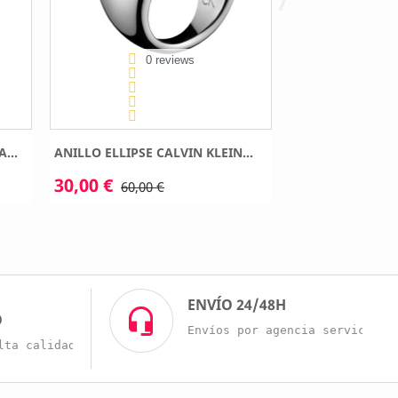
0 reviews
0 
...
ANILLO ELLIPSE CALVIN KLEIN...
COLLAR CALVIN 
30,00 €
44,50 €
60,00 €
89,00 
O
ENVÍO 24/48H
O
Envíos por agencia servicio r
lta calidad a buenos precios.